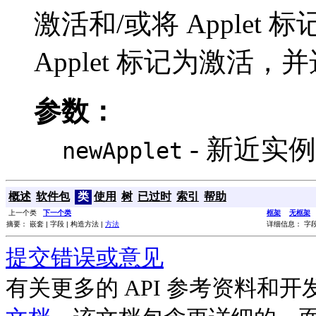
激活和/或将 Apple
Applet 标记为激活，并
参数：
- 新近实例化
newApplet
概述
软件包
类
使用
树
已过时
索引
帮助
上一个类
下一个类
框架
无框架
摘要： 嵌套 | 字段 | 构造方法 |
方法
详细信息： 字段 
提交错误或意见
有关更多的 API 参考资料和