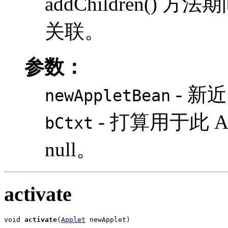
addChildren() 方法期
关联。
参数：
- 新近
newAppletBean
- 打算用于此 App
bCtxt
null。
activate
void 
activate
(
Applet
 newApplet)