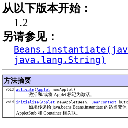
从以下版本开始：
1.2
另请参见：
Beans.instantiate(jav
java.lang.String)
方法摘要
void
activate
(
Applet
newApplet)
激活和/或将 Applet 标记为激活。
void
initialize
(
Applet
newAppletBean,
BeanContext
bCtx
如果传递给 java.beans.Beans.instantiate 的适当变
AppletStub 和 Container 相关联。