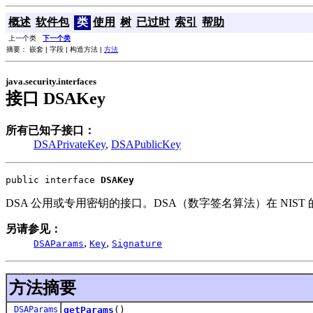
概述
软件包
类
使用
树
已过时
索引
帮助
上一个类
下一个类
摘要： 嵌套 | 字段 | 构造方法 |
方法
java.security.interfaces
接口 DSAKey
所有已知子接口：
DSAPrivateKey
,
DSAPublicKey
public interface 
DSAKey
DSA 公用或专用密钥的接口。DSA（数字签名算法）在 NIST 的 
另请参见：
,
,
DSAParams
Key
Signature
方法摘要
DSAParams
getParams
()