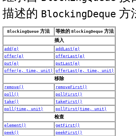
描述的
方
BlockingDeque
方法
等效的
方法
BlockingQueue
BlockingDeque
插入
add(e)
addLast(e)
offer(e)
offerLast(e)
put(e)
putLast(e)
offer(e, time, unit)
offerLast(e, time, unit)
移除
remove()
removeFirst()
poll()
pollFirst()
take()
takeFirst()
poll(time, unit)
pollFirst(time, unit)
检查
element()
getFirst()
peek()
peekFirst()