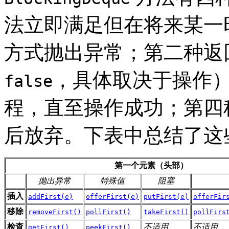
法立即满足但在将来某一
方式抛出异常；第二种返
，具体取决于操作
false
程，直至操作成功；第四
后放弃。下表中总结了这
第一个元素（头部）
抛出异常
特殊值
阻塞
插入
addFirst(e)
offerFirst(e)
putFirst(e)
offerFir
移除
removeFirst()
pollFirst()
takeFirst()
pollFirs
检查
不适用
不适用
getFirst()
peekFirst()