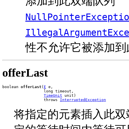
添加到此双端队列
NullPointerExcepti
IllegalArgumentExc
性不允许它被添加到
offerLast
boolean 
offerLast
(
E
 e,

                  long timeout,

TimeUnit
 unit)

                  throws 
InterruptedException
将指定的元素插入此双