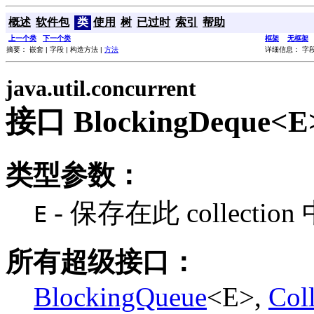
概述
软件包
类
使用
树
已过时
索引
帮助
上一个类
下一个类
框架
无框架
摘要： 嵌套 | 字段 | 构造方法 |
方法
详细信息： 字段 
java.util.concurrent
接口 BlockingDeque<E
类型参数：
- 保存在此 collecti
E
所有超级接口：
BlockingQueue
<E>,
Col