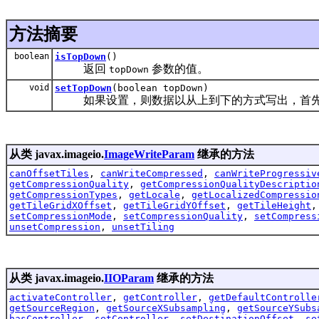
方法摘要
boolean
isTopDown
()
返回
参数的值。
topDown
void
setTopDown
(boolean topDown)
如果设置，则数据以从上到下的方式写出，首先
从类 javax.imageio.
ImageWriteParam
继承的方法
canOffsetTiles
,
canWriteCompressed
,
canWriteProgressiv
getCompressionQuality
,
getCompressionQualityDescriptio
getCompressionTypes
,
getLocale
,
getLocalizedCompressio
getTileGridXOffset
,
getTileGridYOffset
,
getTileHeight
setCompressionMode
,
setCompressionQuality
,
setCompress
unsetCompression
,
unsetTiling
从类 javax.imageio.
IIOParam
继承的方法
activateController
,
getController
,
getDefaultControlle
getSourceRegion
,
getSourceXSubsampling
,
getSourceYSubs
hasController
,
setController
,
setDestinationOffset
,
se