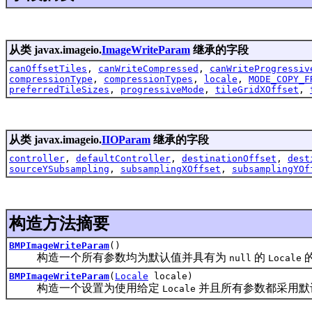
从类 javax.imageio.
ImageWriteParam
继承的字段
canOffsetTiles
,
canWriteCompressed
,
canWriteProgressiv
compressionType
,
compressionTypes
,
locale
,
MODE_COPY_F
preferredTileSizes
,
progressiveMode
,
tileGridXOffset
,
从类 javax.imageio.
IIOParam
继承的字段
controller
,
defaultController
,
destinationOffset
,
dest
sourceYSubsampling
,
subsamplingXOffset
,
subsamplingYOf
构造方法摘要
BMPImageWriteParam
()
构造一个所有参数均为默认值并具有为
的
null
Locale
BMPImageWriteParam
(
Locale
locale)
构造一个设置为使用给定
并且所有参数都采用默
Locale