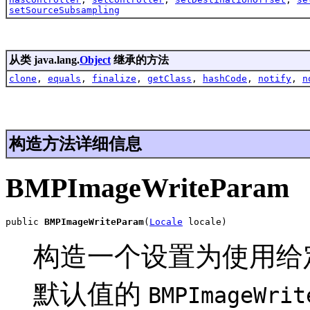
setSourceSubsampling
从类 java.lang.
Object
继承的方法
clone
,
equals
,
finalize
,
getClass
,
hashCode
,
notify
,
n
构造方法详细信息
BMPImageWriteParam
public 
BMPImageWriteParam
(
Locale
 locale)
构造一个设置为使用给
默认值的
BMPImageWrit