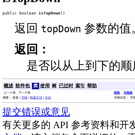
public boolean 
isTopDown
()
返回
参数的值
topDown
返回：
是否以从上到下的顺
概述
软件包
类
使用
树
已过时
索引
帮助
上一个类 下一个类
框架
无框架
摘要： 嵌套 |
字段
|
构造方法
|
方法
详细信息： 字段
提交错误或意见
有关更多的 API 参考资料和