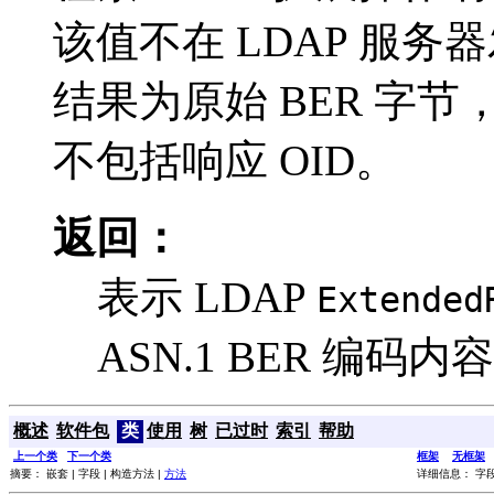
该值不在 LDAP 服务
结果为原始 BER 字
不包括响应 OID。
返回：
表示 LDAP
Extended
ASN.1 BER 编码
概述
软件包
类
使用
树
已过时
索引
帮助
上一个类
下一个类
框架
无框架
摘要： 嵌套 | 字段 | 构造方法 |
方法
详细信息： 字段 