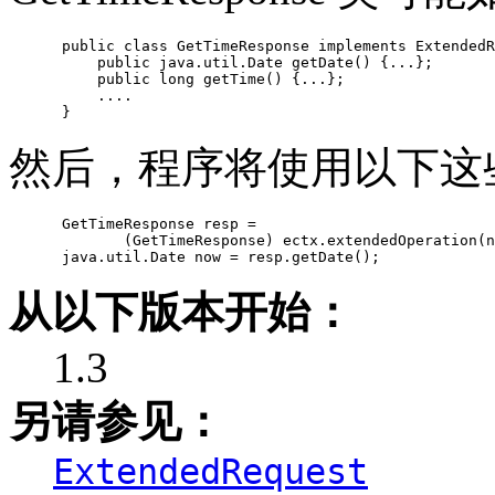
 public class GetTimeResponse implements ExtendedR
     public java.util.Date getDate() {...};

     public long getTime() {...};

     ....

然后，程序将使用以下这
 GetTimeResponse resp =

        (GetTimeResponse) ectx.extendedOperation(n
从以下版本开始：
1.3
另请参见：
ExtendedRequest