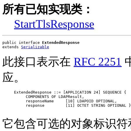
所有已知实现类：
StartTlsResponse
public interface 
ExtendedResponse
extends 
Serializable
此接口表示在
RFC 2251
应。
     ExtendedResponse ::= [APPLICATION 24] SEQUENCE {

          COMPONENTS OF LDAPResult,

          responseName     [10] LDAPOID OPTIONAL,

          response         [11] OCTET STRING OPTIONAL }

它包含可选的对象标识符和可