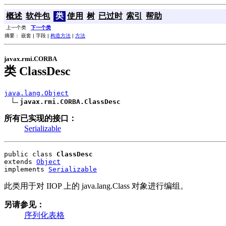
概述
软件包
类
使用
树
已过时
索引
帮助
上一个类
下一个类
摘要： 嵌套 | 字段 |
构造方法
|
方法
javax.rmi.CORBA
类 ClassDesc
java.lang.Object
javax.rmi.CORBA.ClassDesc
所有已实现的接口：
Serializable
public class 
ClassDesc
extends 
Object
implements 
Serializable
此类用于对 IIOP 上的 java.lang.Class 对象进行编组。
另请参见：
序列化表格