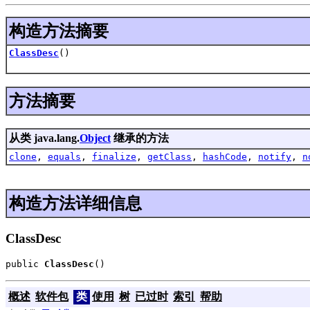
构造方法摘要
ClassDesc
()
方法摘要
从类 java.lang.
Object
继承的方法
clone
,
equals
,
finalize
,
getClass
,
hashCode
,
notify
,
n
构造方法详细信息
ClassDesc
public 
ClassDesc
()
概述
软件包
类
使用
树
已过时
索引
帮助