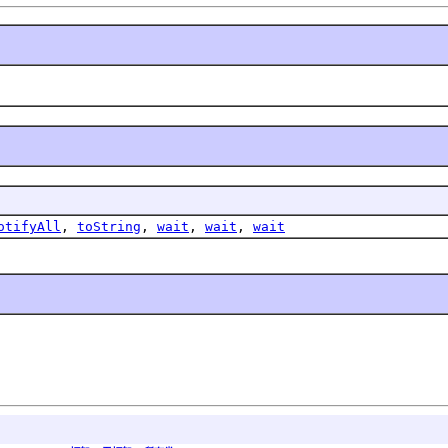
otifyAll
,
toString
,
wait
,
wait
,
wait