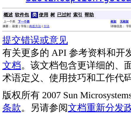
概述
软件包
类
使用
树
已过时
索引
帮助
上一个类
下一个类
框架
无框架
摘要： 嵌套 | 字段 |
构造方法
|
方法
详细信息： 字段
提交错误或意见
有关更多的 API 参考资料和
文档
。该文档包含更详细的、
术语定义、使用技巧和工作代
版权所有 2007 Sun Microsys
条款
。另请参阅
文档重新分发