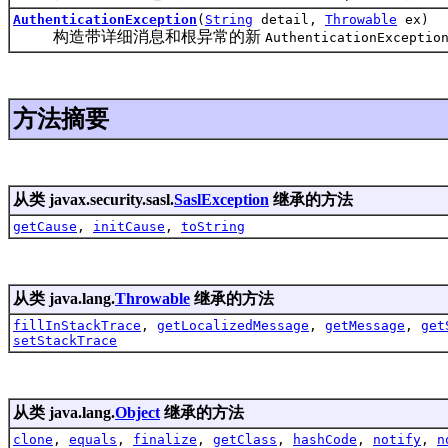
AuthenticationException
(
String
detail,
Throwable
ex)
构造带详细消息和根异常的新
AuthenticationExceptio
方法摘要
从类 javax.security.sasl.
SaslException
继承的方法
getCause
,
initCause
,
toString
从类 java.lang.
Throwable
继承的方法
fillInStackTrace
,
getLocalizedMessage
,
getMessage
,
get
setStackTrace
从类 java.lang.
Object
继承的方法
clone
,
equals
,
finalize
,
getClass
,
hashCode
,
notify
,
n