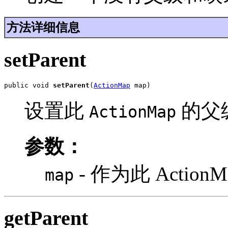
方法详细信息
setParent
public void 
setParent
(
ActionMap
 map)
设置此
的父
ActionMap
参数：
- 作为此 Action
map
getParent