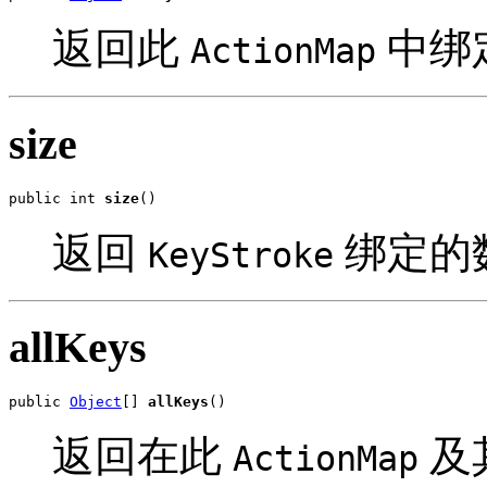
返回此
中绑
ActionMap
size
public int 
size
()
返回
绑定的
KeyStroke
allKeys
public 
Object
[] 
allKeys
()
返回在此
及
ActionMap