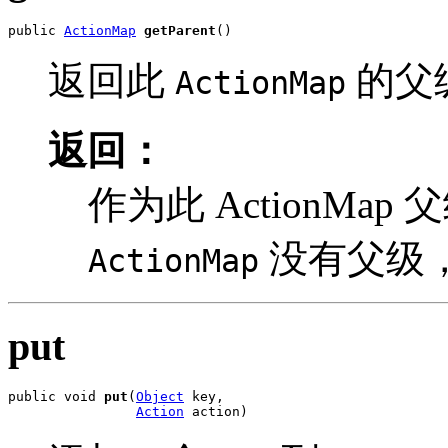
public 
ActionMap
getParent
()
返回此
的父
ActionMap
返回：
作为此 ActionMap
没有父级，则
ActionMap
put
public void 
put
(
Object
 key,

Action
 action)