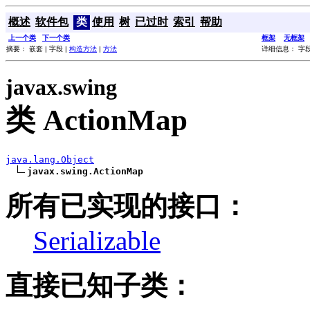
概述
软件包
类
使用
树
已过时
索引
帮助
上一个类
下一个类
框架
无框架
摘要： 嵌套 | 字段 |
构造方法
|
方法
详细信息： 字段
javax.swing
类 ActionMap
java.lang.Object
javax.swing.ActionMap
所有已实现的接口：
Serializable
直接已知子类：