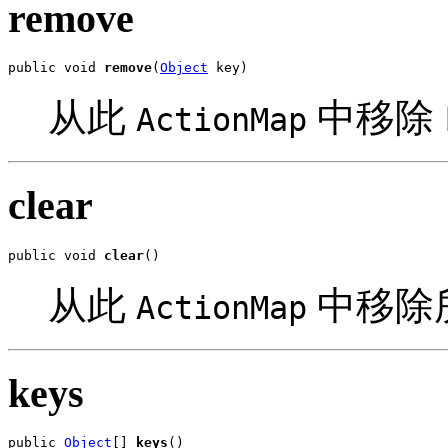
remove
public void 
remove
(
Object
 key)
从此
中移除
ActionMap
clear
public void 
clear
()
从此
中移除
ActionMap
keys
public 
Object
[] 
keys
()