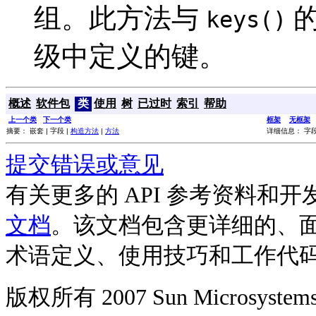
组。此方法与
的
keys()
级中定义的键。
概述
软件包
类
使用
树
已过时
索引
帮助
上一个类
下一个类
框架
无框架
摘要： 嵌套 | 字段 |
构造方法
|
方法
详细信息： 字段
提交错误或意见
有关更多的 API 参考资料和
文档
。该文档包含更详细的、
术语定义、使用技巧和工作代
版权所有 2007 Sun Microsys