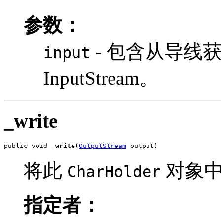
参数：
- 包含从导线获
input
InputStream。
_write
public void 
_write
(
OutputStream
 output)
将此
对象
CharHolder
指定者：