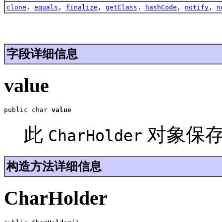
clone
,
equals
,
finalize
,
getClass
,
hashCode
,
notify
,
n
字段详细信息
value
public char 
value
此
对象保
CharHolder
构造方法详细信息
CharHolder