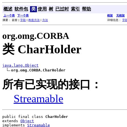
概述
软件包
类
使用
树
已过时
索引
帮助
上一个类
下一个类
框架
无框架
摘要： 嵌套 |
字段
|
构造方法
|
方法
详细信息：
字
org.omg.CORBA
类 CharHolder
java.lang.Object
org.omg.CORBA.CharHolder
所有已实现的接口：
Streamable
public final class 
CharHolder
extends 
Object
implements 
Streamable