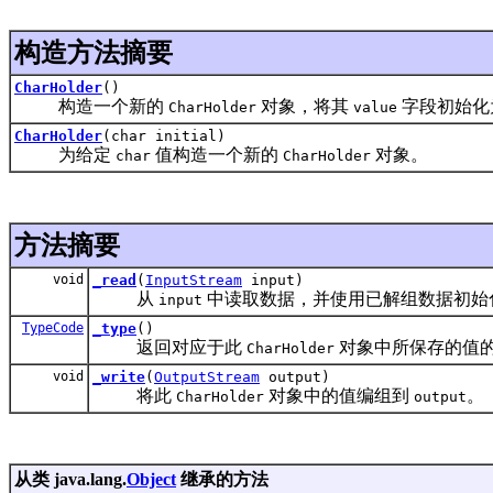
构造方法摘要
CharHolder
()
构造一个新的
对象，将其
字段初始化
CharHolder
value
CharHolder
(char initial)
为给定
值构造一个新的
对象。
char
CharHolder
方法摘要
void
_read
(
InputStream
input)
从
中读取数据，并使用已解组数据初始
input
TypeCode
_type
()
返回对应于此
对象中所保存的值
CharHolder
void
_write
(
OutputStream
output)
将此
对象中的值编组到
。
CharHolder
output
从类 java.lang.
Object
继承的方法