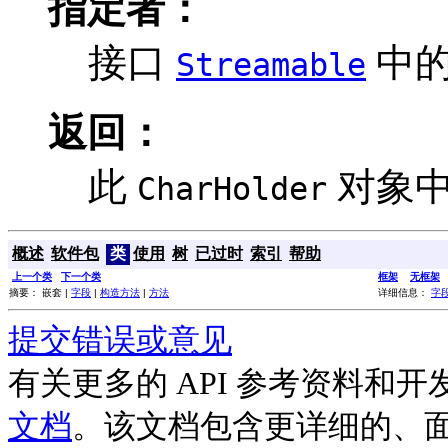
指定者：
接口
中
Streamable
返回：
此
对象中所
CharHolder
概述
软件包
类
使用
树
已过时
索引
帮助
上一个类
下一个类
框架
无框架
摘要： 嵌套 |
字段
|
构造方法
|
方法
详细信息：
字
提交错误或意见
有关更多的 API 参考资料和
文档
。该文档包含更详细的、